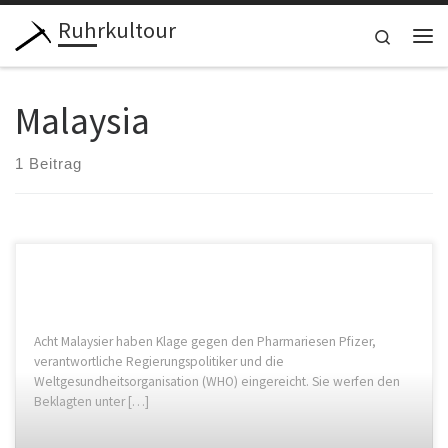
Ruhrkultour
Zum Inhalt springen
Search
Me
Malaysia
1 Beitrag
Acht Malaysier haben Klage gegen den Pharmariesen Pfizer,
verantwortliche Regierungspolitiker und die
Weltgesundheitsorganisation (WHO) eingereicht. Sie werfen den
Beklagten unter […]