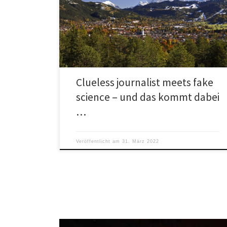
kommt dabei heraus, siehe Zeitungstext* (Garmischer
Tagblatt) unten. Das Garmischer Esoterik-Institut nutzte
[…]
Clueless journalist meets fake
science – und das kommt dabei
…
Veröffentlicht am
31. März 2022