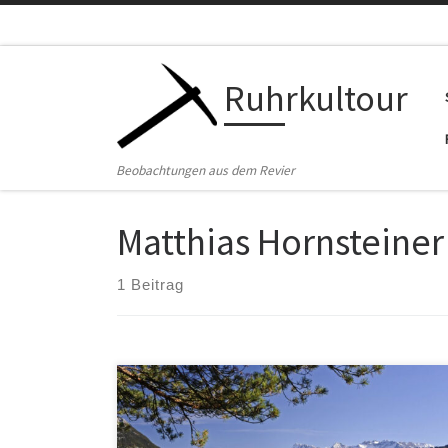
Zum Inhalt springen
Ruhrkultour
Beobachtungen aus dem Revier
Matthias Hornsteiner
1 Beitrag
Clueless journalist meets fake science – und das