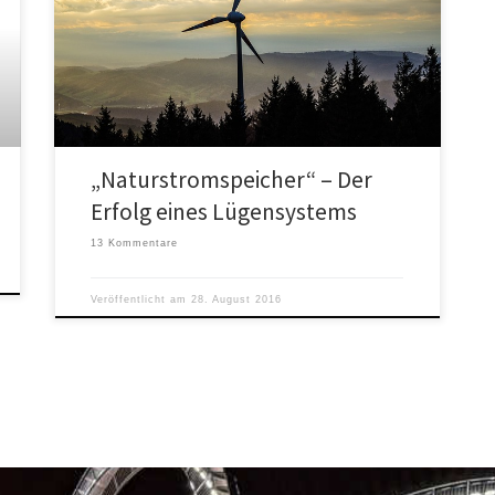
Fehlende Stromspeicher sind eine permanente
Einladung an Hasardeure zum Etikettenschwindel, wie
zum Beispiel beim Projekt "Naturstromspeicher".
„Naturstromspeicher“ – Der
Erfolg eines Lügensystems
13 Kommentare
Veröffentlicht am
28. August 2016