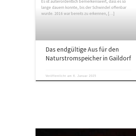
Es ist außerordentlich bemerkenswert, dass es so
lange dauern konnte, bis der Schwindel offenbar
wurde. 2016 war bereits zu erkennen, […]
Das endgültige Aus für den
Naturstromspeicher in Gaildorf
Veröffentlicht am
6. Januar 2025