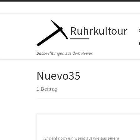
Zum Inhalt springen
Ruhrkultour
Beobachtungen aus dem Revier
Nuevo35
1 Beitrag
„Er sieht noch ein wenig aus wie aus einem