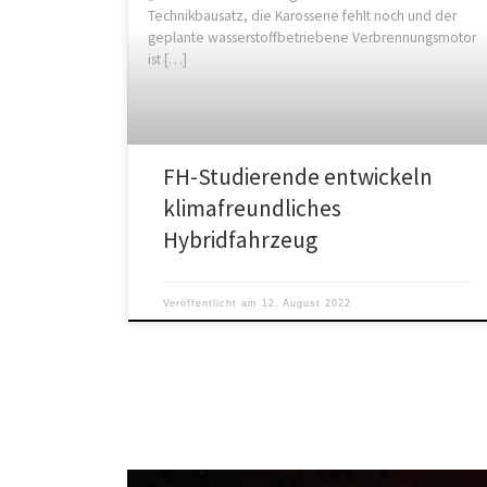
Technikbausatz, die Karosserie fehlt noch und der
geplante wasserstoffbetriebene Verbrennungsmotor
ist […]
FH-Studierende entwickeln
klimafreundliches
Hybridfahrzeug
Veröffentlicht am
12. August 2022