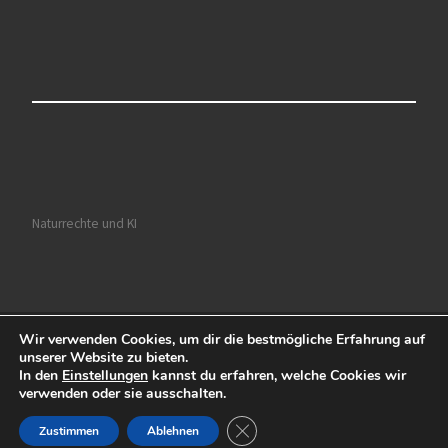
Naturrechte und KI
Wir verwenden Cookies, um dir die bestmögliche Erfahrung auf
© 2026
Ruhrkultour
– Alle Rechte vorbehalten
unserer Website zu bieten.
In den
Einstellungen
kannst du erfahren, welche Cookies wir
Präsentiert von
WP
– Entworfen mit dem
Customizr-Theme
verwenden oder sie ausschalten.
GDPR Cookie-Banner schließen
Zustimmen
Ablehnen