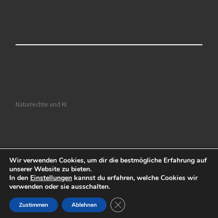
Naturrechte und KI
Wir verwenden Cookies, um dir die bestmögliche Erfahrung auf
© 2026
Ruhrkultour
– Alle Rechte vorbehalten
unserer Website zu bieten.
In den
Einstellungen
kannst du erfahren, welche Cookies wir
Präsentiert von
WP
– Entworfen mit dem
Customizr-Theme
verwenden oder sie ausschalten.
GDPR Cookie-Banner schließen
Zustimmen
Ablehnen