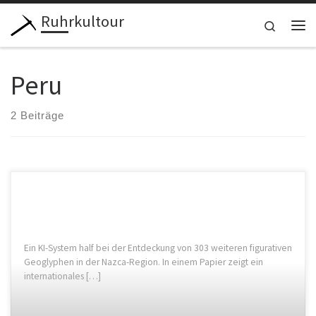
Ruhrkultour
Zum Inhalt springen
Search
Me
Peru
2 Beiträge
Ein KI-System half bei der Entdeckung von 303 weiteren figurativen
Geoglyphen in der Nazca-Region. In einem Papier zeigt ein
internationales […]