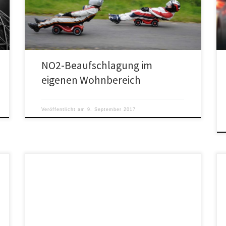
an den am stärksten befrachteten Brennpunkten des
Autoverkehrs.
NO2-Beaufschlagung im
eigenen Wohnbereich
Veröffentlicht am
9. September 2017
Der vierte Teil behandelt vertieft die gesundheitlichen
Auswirkungen von Stickstoffdioxid sowie die
offensichtliche Parteilichkeit sowohl der öffentlich-
rechtlichen Medien als auch industriefeindlicher