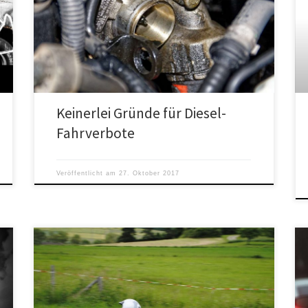
Selbst an den „Brennpunkten“ des Abgasgeschehens
liegen keinerlei Gründe für Fahrverbote für Diesel-PKW
vor.
Keinerlei Gründe für Diesel-
Fahrverbote
Veröffentlicht am
27. Oktober 2017
Der neunte Teil sowie der zehnte Teil beschäftigen
sich damit, dass die NO2-Beaufschlagung im eigenen
Wohnbereich teilweise sehr viel höher liegt als selbst