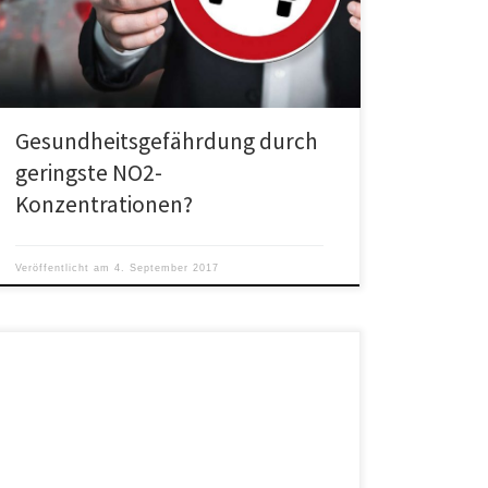
Konzentrationen.
Gesundheitsgefährdung durch
geringste NO2-
Konzentrationen?
Veröffentlicht am
4. September 2017
Im zweiten Teil der Analyse wird zunächst der Frage
nachgegangen, warum die Grenzwerte trotz stark
gesunkener Gesamtemissionen ausgerechnet an
diesen „Hotspots“ nur vergleichsweise langsam