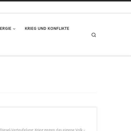
ERGIE
KRIEG UND KONFLIKTE
Search
Diesel-Verteufelung: Krieg gegen das eigene Volk –