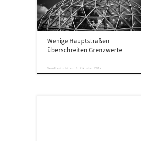
sind, in denen es tatsächlich zu Überschreitungen von
Grenzwerten kommt.
Wenige Hauptstraßen
überschreiten Grenzwerte
Veröffentlicht am
4. Oktober 2017
Dieser und die folgenden Teile untersuchen grobe
Mängel und Manipulationen bei den Studien, mit
denen behauptete Gesundheitsgefahren von
Stickoxiden „belegt“ werden sollen.