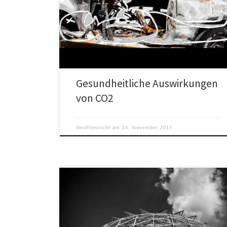
Im dritten Teil geht es um die teils grotesk
übertriebenen Behauptungen über gesundheitliche
Auswirkungen von Stickstoffdioxid (CO2)
Gesundheitliche Auswirkungen
von CO2
Veröffentlicht am
24. November 2017
Im jetzigen achten Teil wird darauf eingegangen, wie
winzig die Bereiche nahe der wenigen Hauptstraßen