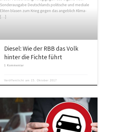
Sonderausgabe Deutschlands politische und mediale
Eliten blasen zum Krieg gegen das angeblich Klima-
[…]
Diesel: Wie der RBB das Volk
hinter die Fichte führt
1 Kommentar
Veröffentlicht am
15. Oktober 2017
Der fünfte Teil beschäftigt sich mit der angeblichen
Gesundheitsgefährdung selbst durch geringste NO2-