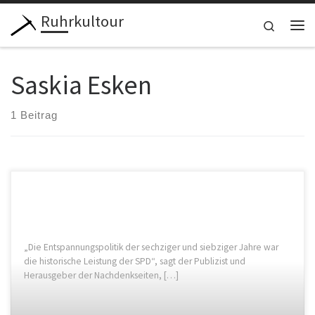
Ruhrkultour
Zum Inhalt springen
Search
Me
Saskia Esken
1 Beitrag
„Die Entspannungspolitik der sechziger und siebziger Jahre war
die historische Leistung der SPD“, sagt der Publizist und
Herausgeber der Nachdenkseiten, […]