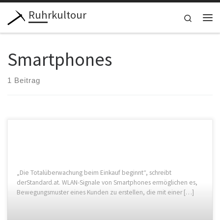
Ruhrkultour
Zum Inhalt springen
Search
Me
Smartphones
1 Beitrag
„Die Totalüberwachung beim Einkauf beginnt“, schreibt
derStandard.at. WLAN-Signale von Smartphones ermöglichen es,
Bewegungsmuster eines Kunden zu erstellen, die mit einer […]