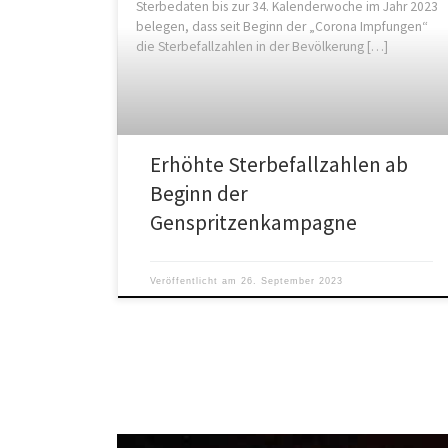
Sterbedaten bis zur 34. Kalenderwoche im Jahr 2023
belegen, dass seit Beginn der „Corona Impfungen“
die Sterbefallzahlen in der Bevölkerung […]
Erhöhte Sterbefallzahlen ab
Beginn der
Genspritzenkampagne
Veröffentlicht am
26. September 2023