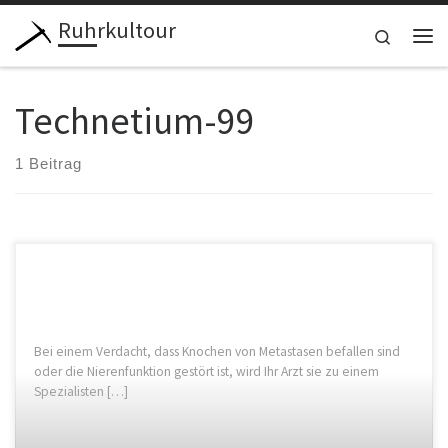
Ruhrkultour
Zum Inhalt springen
Search
Me
Technetium-99
1 Beitrag
Bei einem Verdacht, dass Knochen von Metastasen befallen sind
oder die Nierenfunktion gestört ist, wird Ihr Arzt sie zu einem
Spezialisten […]