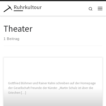
Ruhrkultour
Zum Inhalt springen
Search
Me
Theater
1 Beitrag
Gottfried Böhmer und Rainer Kahni schreiben auf der Homepage
der Gesellschaft Freunde der Künste: „Martin Schulz ist über die
Griechen […]