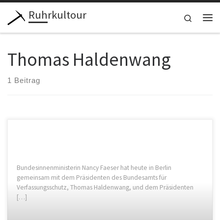
Ruhrkultour
Zum Inhalt springen
Search
Me
Thomas Haldenwang
1 Beitrag
Bundesinnenministerin Nancy Faeser hat heute in Berlin
gemeinsam mit dem Präsidenten des Bundesamts für
Verfassungsschutz, Thomas Haldenwang, und dem Präsidenten
[…]