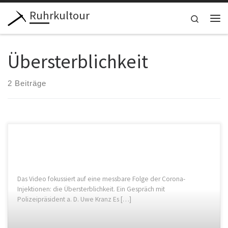
Ruhrkultour
Zum Inhalt springen
Search
Me
Übersterblichkeit
2 Beiträge
Das Video fokussiert auf eine messbare Folge der Corona-
Injektionen: die Übersterblichkeit. Ein Gespräch mit
Polizeipräsident a. D. Uwe Kranz Es […]