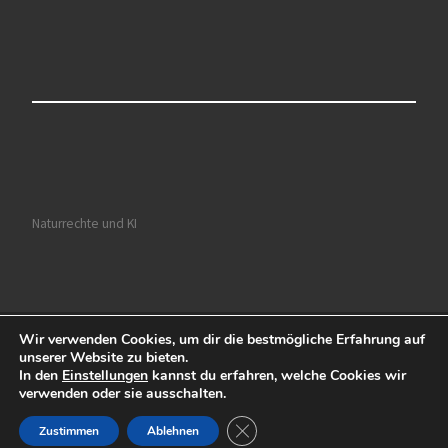
Naturrechte und KI
Wir verwenden Cookies, um dir die bestmögliche Erfahrung auf
© 2026
Ruhrkultour
– Alle Rechte vorbehalten
unserer Website zu bieten.
In den
Einstellungen
kannst du erfahren, welche Cookies wir
Präsentiert von
WP
– Entworfen mit dem
Customizr-Theme
verwenden oder sie ausschalten.
GDPR Cookie-Banner schließen
Zustimmen
Ablehnen