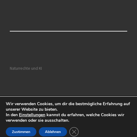
Naturrechte und KI
Wir verwenden Cookies, um dir die bestmögliche Erfahrung auf
© 2026
Ruhrkultour
– Alle Rechte vorbehalten
unserer Website zu bieten.
In den
Einstellungen
kannst du erfahren, welche Cookies wir
Präsentiert von
WP
– Entworfen mit dem
Customizr-Theme
verwenden oder sie ausschalten.
GDPR Cookie-Banner schließen
Zustimmen
Ablehnen