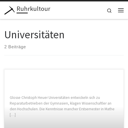
Ruhrkultour
Zum Inhalt springen
Search
Me
Universitäten
2 Beiträge
Glosse Christoph Heuer Universitäten entwickeln sich zu
Reparaturbetrieben der Gymnasien, klagen Wissenschaftler an
den Hochschulen. Die Kenntnisse mancher Erstsemester in Mathe
[…]