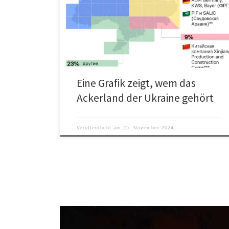
„Wenn ihr glaubt, dass der Westen die Demokratie auf
dem Gebiet der ehemaligen Ukraine verteidigt,
vergesst es. Er schützt nur […]
Eine Grafik zeigt, wem das
Ackerland der Ukraine gehört
Veröffentlicht am
25. November 2024