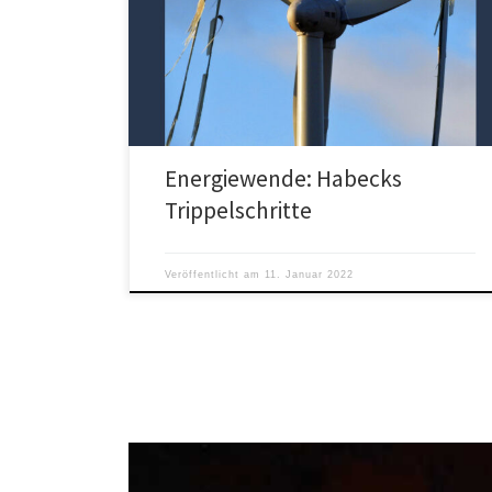
Kaum in der Verantwortung für die Energieversorgung,
werden aus dem angekündigten „Großen Sprung nach
vorn“ zaghafte Trippelschritte.
Energiewende: Habecks
Trippelschritte
Veröffentlicht am
11. Januar 2022