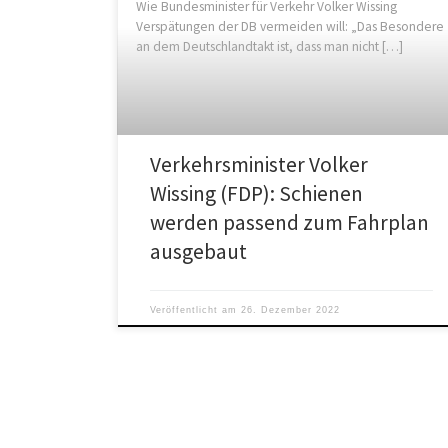
Wie Bundesminister für Verkehr Volker Wissing
Verspätungen der DB vermeiden will: „Das Besondere
an dem Deutschlandtakt ist, dass man nicht […]
Verkehrsminister Volker
Wissing (FDP): Schienen
werden passend zum Fahrplan
ausgebaut
Veröffentlicht am
26. Dezember 2022