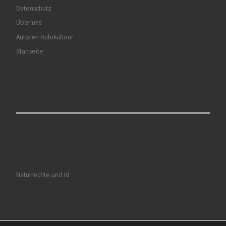
Datenschutz
Über uns
Autoren Ruhrkultour
Startseite
Naturrechte und KI