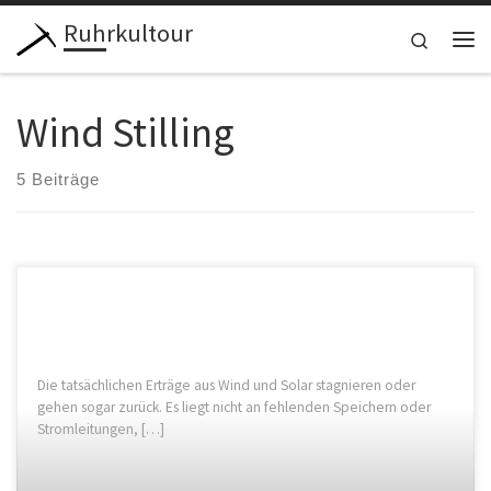
Ruhrkultour
Zum Inhalt springen
Search
Me
Wind Stilling
5 Beiträge
Die tatsächlichen Erträge aus Wind und Solar stagnieren oder
gehen sogar zurück. Es liegt nicht an fehlenden Speichern oder
Stromleitungen, […]