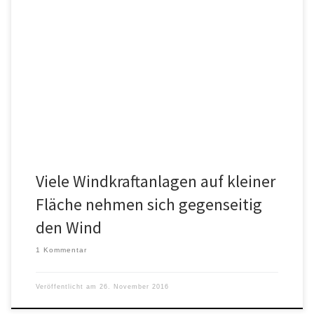
Der Stromerzeugung aus Wind sind physikalische Grenzen gesetzt,
das heißt, dass es eine Obergrenze für die Anzahl von
Windkraftanlagen geben muss. […]
Viele Windkraftanlagen auf kleiner
Fläche nehmen sich gegenseitig
den Wind
1 Kommentar
Veröffentlicht am
26. November 2016