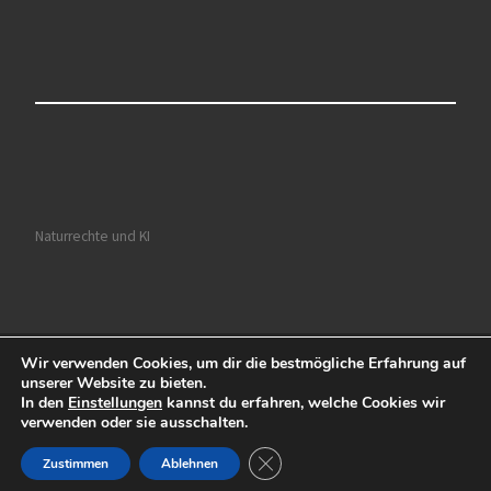
Naturrechte und KI
Wir verwenden Cookies, um dir die bestmögliche Erfahrung auf
© 2026
Ruhrkultour
– Alle Rechte vorbehalten
unserer Website zu bieten.
In den
Einstellungen
kannst du erfahren, welche Cookies wir
Präsentiert von
WP
– Entworfen mit dem
Customizr-Theme
verwenden oder sie ausschalten.
GDPR Cookie-Banner schließen
Zustimmen
Ablehnen