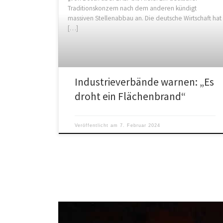
Traditionskonzern nach dem anderen kündigt
massiven Stellenabbau an. Die deutsche Wirtschaft hat
[…]
Industrieverbände warnen: „Es
droht ein Flächenbrand“
Veröffentlicht am
7. Februar 2024