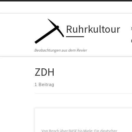
Zum Inhalt springen
Ruhrkultour
Beobachtungen aus dem Revier
ZDH
1 Beitrag
„Von Bosch über BASF bis Miele: Ein deutscher