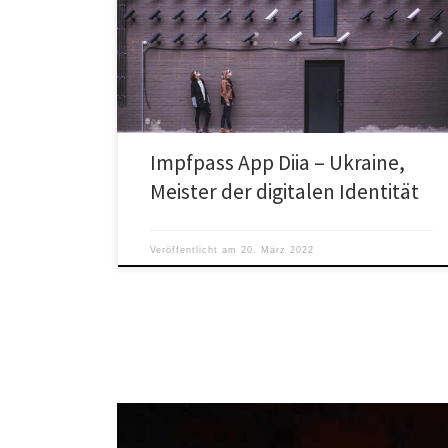
Die Ukraine ist mit der App Diia Meister der digitalen
Identität, sagt iPhoneSoft.
Impfpass App Diia – Ukraine,
Meister der digitalen Identität
Veröffentlicht am
20. März 2022