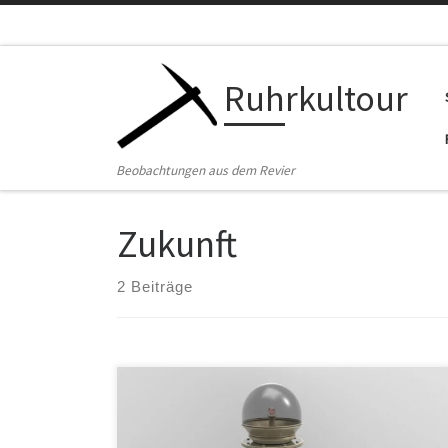
Zum Inhalt springen
Ruhrkultour
Beobachtungen aus dem Revier
Zukunft
2 Beiträge
„Der berüchtigte, fehlgeschlagene Pandemievertrag