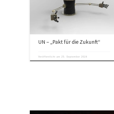
ist zurück. Diesmal kündigen die Vereinten Nationen
einen globalen „Pakt für die Zukunft“ an. Unter dem
[…]
UN – „Pakt für die Zukunft“
Veröffentlicht am
25. September 2024