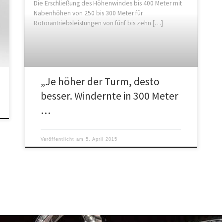
Die Erschließung des Höhenwindes bis 400 Meter mit
Nabenhöhen von 250 bis 300 Meter für
Rotorantriebsleistungen von fünf bis zehn […]
„Je höher der Turm, desto
besser. Windernte in 300 Meter
…
Veröffentlicht am
5. April 2015