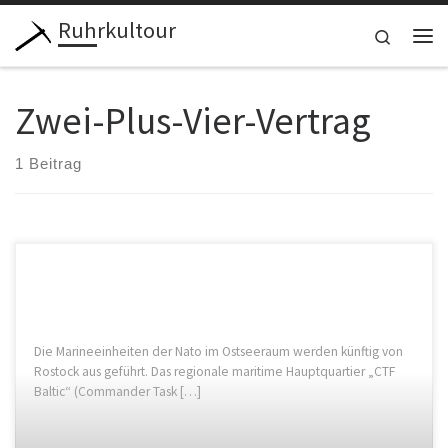
Ruhrkultour
Zum Inhalt springen
Search
Me
Zwei-Plus-Vier-Vertrag
1 Beitrag
Die Marineeinheiten der Nato im Ostseeraum werden künftig von
Rostock aus geführt. Das regionale maritime Hauptquartier „CTF
Baltic“ (Commander Task […]