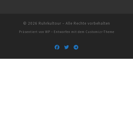
© 2026
Ruhrkultour
– Alle Rechte vorbehalten
Präsentiert von
WP
– Entworfen mit dem
Customizr-Theme