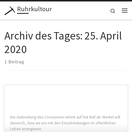
Ruhrkultour
Zum Inhalt springen
Search
Me
Archiv des Tages:
25. April
2020
1 Beitrag
Die Ausbreitung des Coronavirus nimmt auf fast Null ab. Merkel will
dennoch, dass wir uns mit den Einschränkungen im öffentlichen
Leben arrangieren.