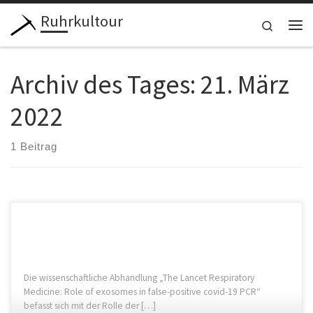
Ruhrkultour
Zum Inhalt springen
Search
Me
Archiv des Tages:
21. März
2022
1 Beitrag
Die wissenschaftliche Abhandlung „The Lancet Respiratory
Medicine: Role of exosomes in false-positive covid-19 PCR“
befasst sich mit der Rolle der […]