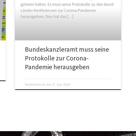
geheim halten. Es muss seine Protokolle zu den Bund-
Länder-Konferenzen zur Corona-Pandemie
herausgeben. Dies hat das […]
Bundeskanzleramt muss seine
Protokolle zur Corona-
Pandemie herausgeben
Veröffentlicht am
5. Juli 2022