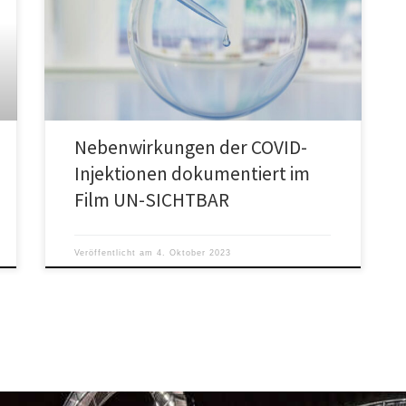
Um den Stand der Forschung mit den Worten des
Bundeskanzlers Olaf Scholz zu formulieren und die
Antwort auf alle Fragen […]
Nebenwirkungen der COVID-
Injektionen dokumentiert im
Film UN-SICHTBAR
Veröffentlicht am
4. Oktober 2023