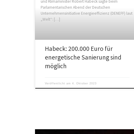
und Klimaminister Robert Habeck sagte beim
Parlamentarischen Abend der Deutschen
Unternehmensinitiative Energieeffizienz (DENEFF) laut
„Welt“: […]
Habeck: 200.000 Euro für
energetische Sanierung sind
möglich
Veröffentlicht am
4. Oktober 2023