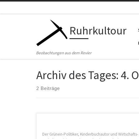
Zum Inhalt springen
Ruhrkultour
Beobachtungen aus dem Revier
Archiv des Tages:
4. 
2 Beiträge
Der Grünen-Politiker, Kinderbuchautor und Wirtschafts-