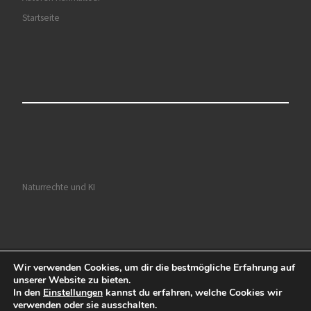
Startseite
Naturrechte und KI
Wir verwenden Cookies, um dir die bestmögliche Erfahrung auf
© 2026
Ruhrkultour
– Alle Rechte vorbehalten
unserer Website zu bieten.
In den
Einstellungen
kannst du erfahren, welche Cookies wir
Präsentiert von
WP
– Entworfen mit dem
Customizr-Theme
verwenden oder sie ausschalten.