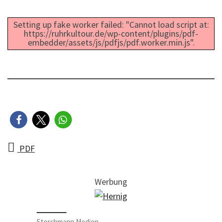
Setting up fake worker failed: "Cannot load script at:
https://ruhrkultour.de/wp-content/plugins/pdf-
embedder/assets/js/pdfjs/pdf.worker.min.js".
PDF
Werbung
Storchmann Medien