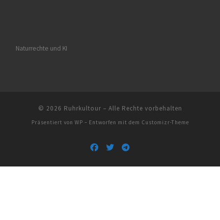
Naturrechte und KI
© 2026
Ruhrkultour
– Alle Rechte vorbehalten
Präsentiert von
WP
– Entworfen mit dem
Customizr-Theme