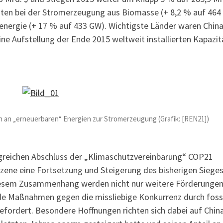
aten bei der Stromerzeugung aus Biomasse (+ 8,2 % auf 464
energie (+ 17 % auf 433 GW). Wichtigste Länder waren China
ne Aufstellung der Ende 2015 weltweit installierten Kapazi
ten an „erneuerbaren“ Energien zur Stromerzeugung (Grafik: [REN21])
lgreichen Abschluss der „Klimaschutzvereinbarung“ COP21
Szene eine Fortsetzung und Steigerung des bisherigen Siege
 diesem Zusammenhang werden nicht nur weitere Förderungen
de Maßnahmen gegen die missliebige Konkurrenz durch foss
ordert. Besondere Hoffnungen richten sich dabei auf China