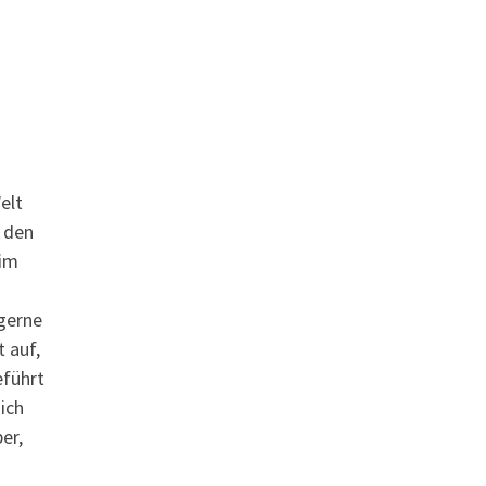
elt
 den
 im
 gerne
t auf,
eführt
ich
er,