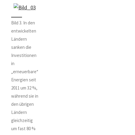
Bild 3. In den
entwickelten
Ländern
sanken die
Investitionen
in
„erneuerbare“
Energien seit
2011 um 32 %,
während sie in
den übrigen
Ländern
gleichzeitig
um fast 80 %