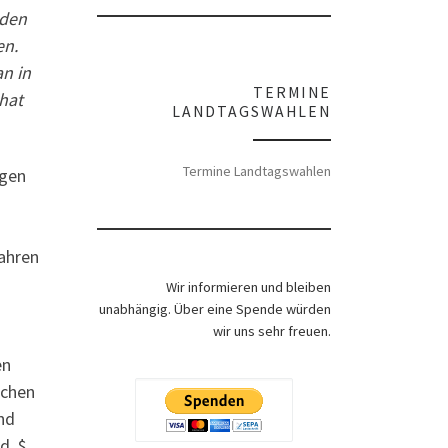
 den
en.
n in
TERMINE
 hat
LANDTAGSWAHLEN
Termine Landtagswahlen
ngen
ahren
Wir informieren und bleiben
unabhängig. Über eine Spende würden
wir uns sehr freuen.
en
schen
nd
d. $