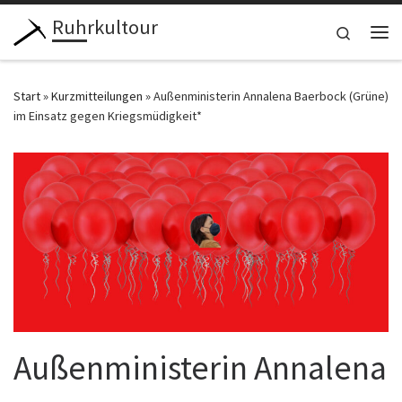
Ruhrkultour
Zum Inhalt springen
Search
Me
Start
»
Kurzmitteilungen
»
Außenministerin Annalena Baerbock (Grüne)
im Einsatz gegen Kriegsmüdigkeit*
Außenministerin Annalena