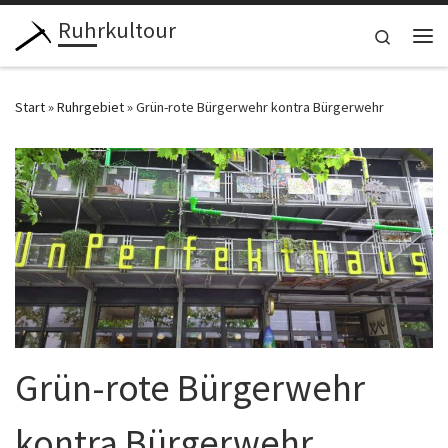
Ruhrkultour
Zum Inhalt springen
Search
Me
Start
»
Ruhrgebiet
»
Grün-rote Bürgerwehr kontra Bürgerwehr
Grün-rote Bürgerwehr
kontra Bürgerwehr