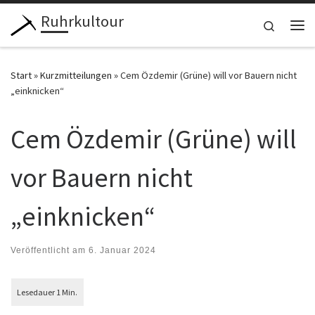
Ruhrkultour
Zum Inhalt springen
Search
Me
Start
»
Kurzmitteilungen
»
Cem Özdemir (Grüne) will vor Bauern nicht
„einknicken“
Cem Özdemir (Grüne) will
vor Bauern nicht
„einknicken“
Veröffentlicht am
6. Januar 2024