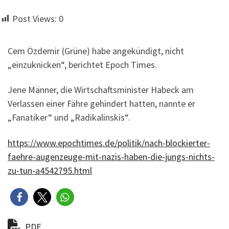
Post Views:
0
Cem Özdemir (Grüne) habe angekündigt, nicht
„einzuknicken“, berichtet Epoch Times.
Jene Männer, die Wirtschaftsminister Habeck am
Verlassen einer Fähre gehindert hatten, nannte er
„Fanatiker“ und „Radikalinskis“.
https://www.epochtimes.de/politik/nach-blockierter-
faehre-augenzeuge-mit-nazis-haben-die-jungs-nichts-
zu-tun-a4542795.html
PDF