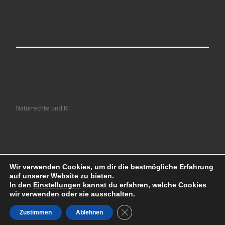
Naturrechte und KI
Wir verwenden Cookies, um dir die bestmögliche Erfahrung
© 2026
Ruhrkultour
– Alle Rechte vorbehalten
auf unserer Website zu bieten.
Präsentiert von
WP
– Entworfen mit dem
Customizr-Theme
In den
Einstellungen
kannst du erfahren, welche Cookies
wir verwenden oder sie ausschalten.
GDPR Cookie-Banner schließe
Zustimmen
Ablehnen