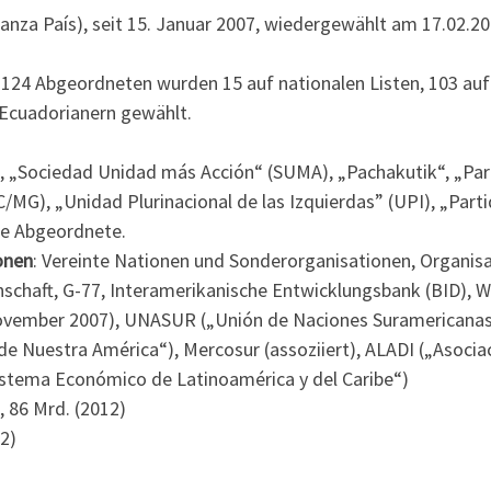
ianza País), seit 15. Januar 2007, wiedergewählt am 17.02.20
 124 Abgeordneten wurden 15 auf nationalen Listen, 103 auf
-Ecuadorianern gewählt.
, „Sociedad Unidad más Acción“ (SUMA), „Pachakutik“, „Par
/MG), „Unidad Plurinacional de las Izquierdas” (UPI), „Part
ge Abgeordnete.
onen
: Vereinte Nationen und Sonderorganisationen, Organis
schaft, G-77, Interamerikanische Entwicklungsbank (BID), 
 November 2007), UNASUR („Unión de Naciones Suramericanas
 de Nuestra América“), Mercosur (assoziiert), ALADI („Asocia
istema Económico de Latinoamérica y del Caribe“)
, 86 Mrd. (2012)
2)