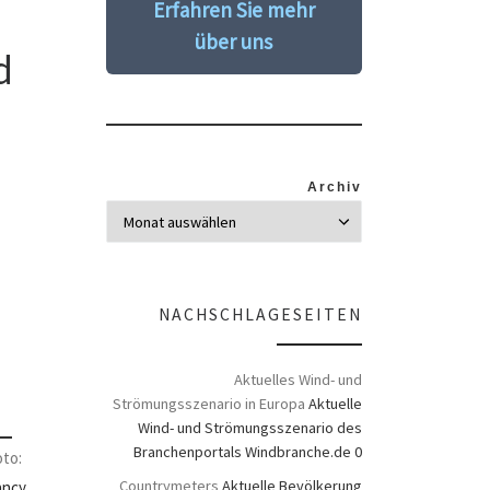
Erfahren Sie mehr
über uns
d
Archiv
NACHSCHLAGESEITEN
Aktuelles Wind- und
Strömungsszenario in Europa
Aktuelle
Wind- und Strömungsszenario des
Branchenportals Windbranche.de 0
oto:
Countrymeters
Aktuelle Bevölkerung
ancy