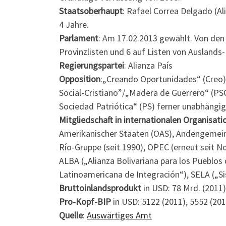
Staatsoberhaupt
: Rafael Correa Delgado (Al
4 Jahre.
Parlament
: Am 17.02.2013 gewählt. Von den
Provinzlisten und 6 auf Listen von Auslands
Regierungspartei
: Alianza País
Opposition
:„Creando Oportunidades“ (Creo)
Social-Cristiano”/„Madera de Guerrero“ (PSC
Sociedad Patriótica“ (PS) ferner unabhängi
Mitgliedschaft in internationalen Organisati
Amerikanischer Staaten (OAS), Andengemein
Río-Gruppe (seit 1990), OPEC (erneut seit
ALBA („Alianza Bolivariana para los Pueblos
Latinoamericana de Integración“), SELA („S
Bruttoinlandsprodukt
in USD: 78 Mrd. (2011)
Pro-Kopf-BIP
in USD: 5122 (2011), 5552 (201
Quelle
:
Auswärtiges Amt