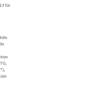
13 für
tido
ido
ation
WTO,
“),
ción