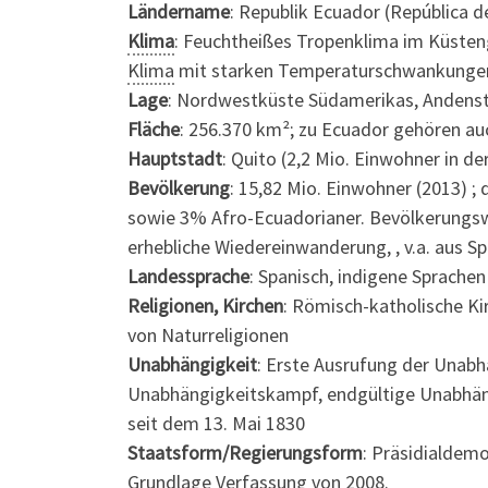
Ländername
: Republik Ecuador (República d
Klima
: Feuchtheißes Tropenklima im Küsten
Klima
mit starken Temperaturschwankungen 
Lage
: Nordwestküste Südamerikas, Andens
Fläche
: 256.370 km²; zu Ecuador gehören au
Hauptstadt
: Quito (2,2 Mio. Einwohner in d
Bevölkerung
: 15,82 Mio. Einwohner (2013) 
sowie 3% Afro-Ecuadorianer. Bevölkerungswa
erhebliche Wiedereinwanderung, , v.a. aus Sp
Landessprache
: Spanisch, indigene Sprachen
Religionen, Kirchen
: Römisch-katholische Ki
von Naturreligionen
Unabhängigkeit
: Erste Ausrufung der Unabh
Unabhängigkeitskampf, endgültige Unabhäng
seit dem 13. Mai 1830
Staatsform/Regierungsform
: Präsidialdem
Grundlage Verfassung von 2008.