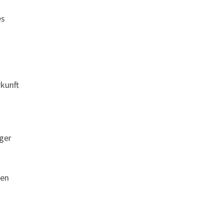
es
rkunft
ger
ien