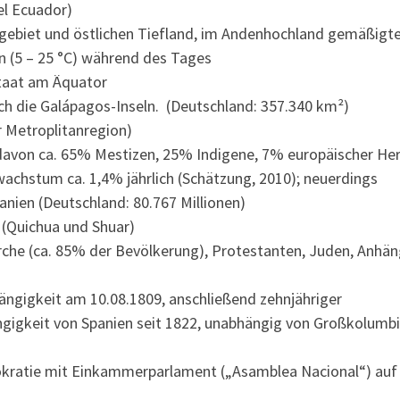
el Ecuador)
gebiet und östlichen Tiefland, im Andenhochland gemäßigt
(5 – 25 °C) während des Tages
taat am Äquator
ch die Galápagos-Inseln. (Deutschland: 357.340 km²)
er Metroplitanregion)
; davon ca. 65% Mestizen, 25% Indigene, 7% europäischer He
chstum ca. 1,4% jährlich (Schätzung, 2010); neuerdings
anien (Deutschland: 80.767 Millionen)
 (Quichua und Shuar)
rche (ca. 85% der Bevölkerung), Protestanten, Juden, Anhän
ängigkeit am 10.08.1809, anschließend zehnjähriger
igkeit von Spanien seit 1822, unabhängig von Großkolumb
okratie mit Einkammerparlament („Asamblea Nacional“) auf