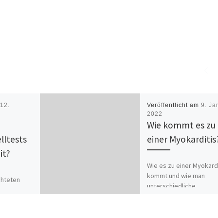
m
12.
Veröffentlicht am
9. Ja
2022
Wie kommt es zu
lltests
einer Myokarditis
it?
Wie es zu einer Myokardi
kommt und wie man
chteten
unterschiedliche
nthalten
Myokarditiden untersch
offe und
kann, erklärt Johann
rchführung
Missliwetz. Diesen Film 