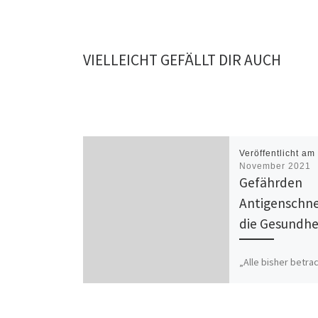
VIELLEICHT GEFÄLLT DIR AUCH
Veröffentlicht a
November 2021
Gefährden
Antigenschne
die Gesundhe
„Alle bisher betra
Antigen Testkits e
mehrere Gefahrst
deshalbist die Du