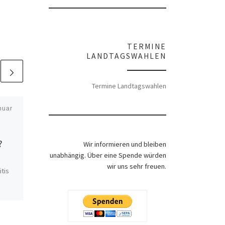
TERMINE
LANDTAGSWAHLEN
Termine Landtagswahlen
nuar
Veröffentlicht am
9. August
2015
Rainer Mausfeld:
?
„Warum schweigen
Wir informieren und bleiben
unabhängig. Über eine Spende würden
die Lämmer?“ –
wir uns sehr freuen.
tis
Techniken des
Meinungs- und
Empörungsmanage
eiden
ments
gibt