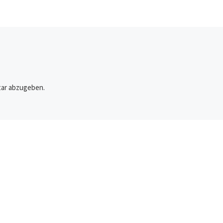
isiken für
es auch auf […]
r
deren […]
ar abzugeben.