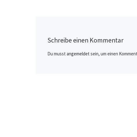
unweigerlich mit R
die Gesundheit de
Anwender und für
Schreibe einen Kommentar
Du musst
angemeldet
sein, um einen Komment