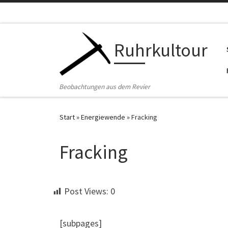
Zum Inhalt springen
Ruhrkultour
Beobachtungen aus dem Revier
Start
»
Energiewende
»
Fracking
Fracking
Post Views:
0
[subpages]