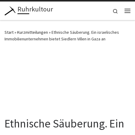
Ruhrkultour
Zum Inhalt springen
Search
Me
Start
»
Kurzmitteilungen
»
Ethnische Säuberung. Ein israelisches
Immobilienunternehmen bietet Siedlern Villen in Gaza an
Ethnische Säuberung. Ein