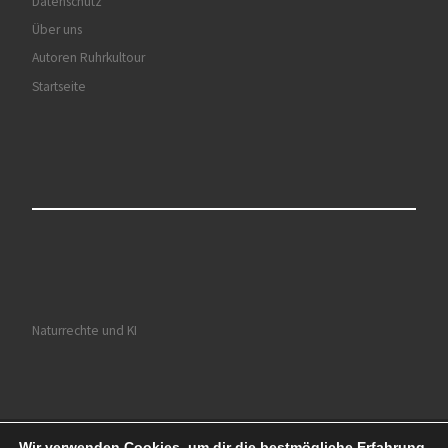
Datenschutz
Über uns
Autoren Ruhrkultour
Startseite
Naturrechte und KI
Wir verwenden Cookies, um dir die bestmögliche Erfahrung