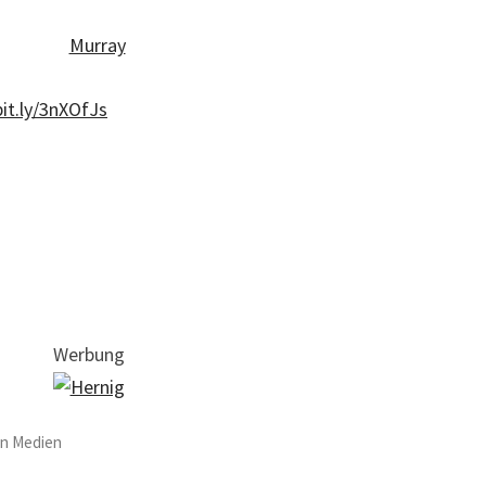
bit.ly/3nXOfJs
Werbung
n Medien