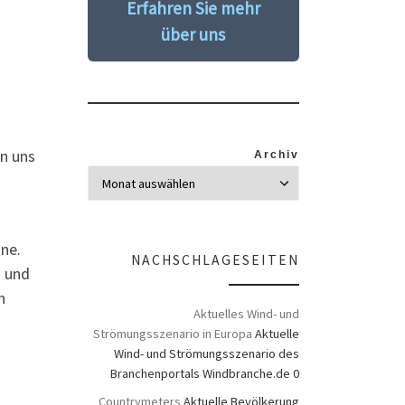
Erfahren Sie mehr
über uns
n uns
Archiv
ine.
NACHSCHLAGESEITEN
n und
n
Aktuelles Wind- und
Strömungsszenario in Europa
Aktuelle
Wind- und Strömungsszenario des
Branchenportals Windbranche.de 0
Countrymeters
Aktuelle Bevölkerung