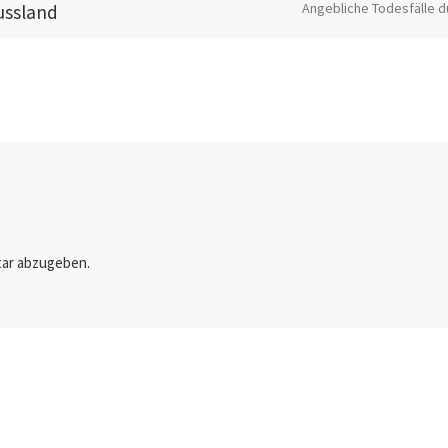
Angebliche Todesfälle d
ussland
Covid-19 nehmen im
 zu
Vereinigten Königreich
wieder zu. In Schottland
waren 87% der Verstor
geimpft.
s es
ilität in
n, sondern
geben kann;
inen
ar abzugeben.