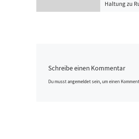
Haltung zu R
grundsätzlich
ändern
„Die Aussage, das
Sicherheit und Stab
Europa nicht gege
nur mit Russland 
dieser Satz hat ke
Schreibe einen Kommentar
Bestand […]
Du musst
angemeldet
sein, um einen Komment