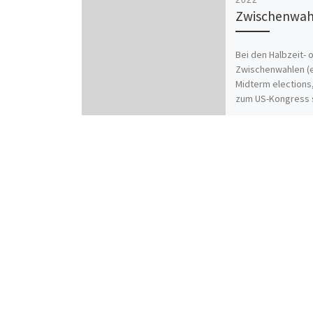
2022
Zwischenwah
Bei den Halbzeit- 
Zwischenwahlen (e
Midterm elections
zum US-Kongress
die US-Amerikaner
Zusammensetzung
oberen Kammer d
Kongresses […]