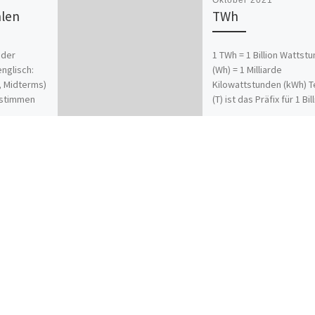
Oktober 2021
len
TWh
oder
1 TWh = 1 Billion Wattst
nglisch:
(Wh) = 1 Milliarde
, Midterms)
Kilowattstunden (kWh) T
 stimmen
(T) ist das Präfix für 1 Bil
 über die
1.000.000.000.000 […]
 der
es