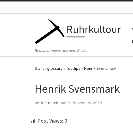
Zum Inhalt springen
Ruhrkultour
Beobachtungen aus dem Revier
Start
»
glossary
»
Tooltips
»
Henrik Svensmark
Henrik Svensmark
Veröffentlicht am
8. November 2019
Post Views:
0