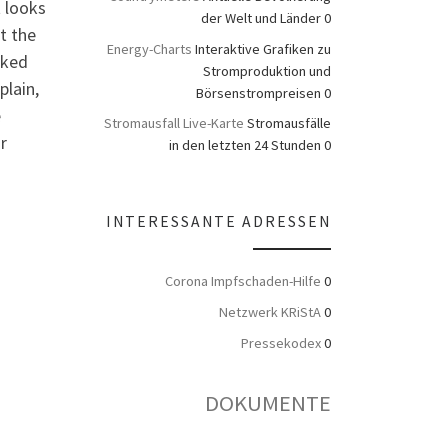
t looks
der Welt und Länder 0
at the
Energy-Charts
Interaktive Grafiken zu
oked
Stromproduktion und
plain,
Börsenstrompreisen 0
e
Stromausfall Live-Karte
Stromausfälle
r
in den letzten 24 Stunden 0
INTERESSANTE ADRESSEN
Corona Impfschaden-Hilfe
0
Netzwerk KRiStA
0
Pressekodex
0
DOKUMENTE