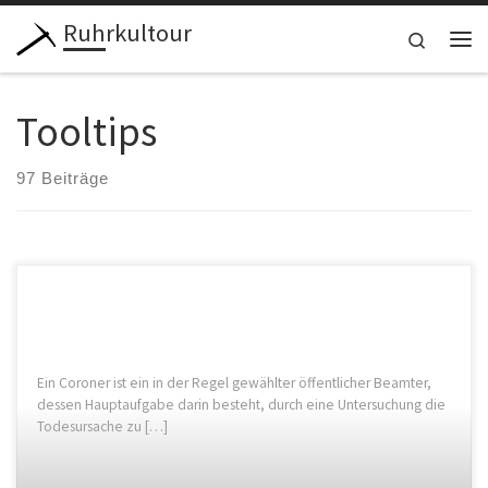
Ruhrkultour
Zum Inhalt springen
Search
Me
Tooltips
97 Beiträge
Ein Coroner ist ein in der Regel gewählter öffentlicher Beamter,
dessen Hauptaufgabe darin besteht, durch eine Untersuchung die
Todesursache zu […]