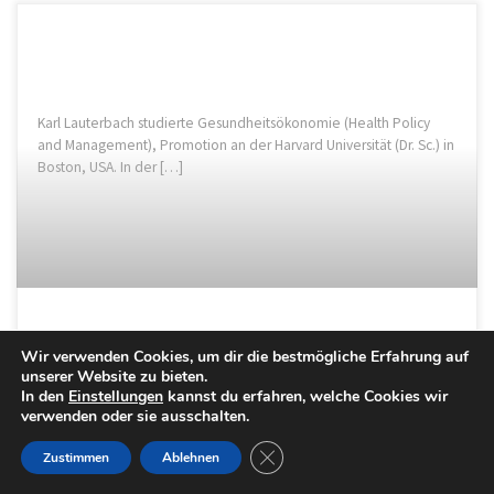
Karl Lauterbach studierte Gesundheitsökonomie (Health Policy
and Management), Promotion an der Harvard Universität (Dr. Sc.) in
Boston, USA. In der […]
Karl Lauterbach
Wir verwenden Cookies, um dir die bestmögliche Erfahrung auf
unserer Website zu bieten.
In den
Einstellungen
kannst du erfahren, welche Cookies wir
Veröffentlicht am
10. April 2022
verwenden oder sie ausschalten.
GDPR Cookie-Banner schließen
Zustimmen
Ablehnen