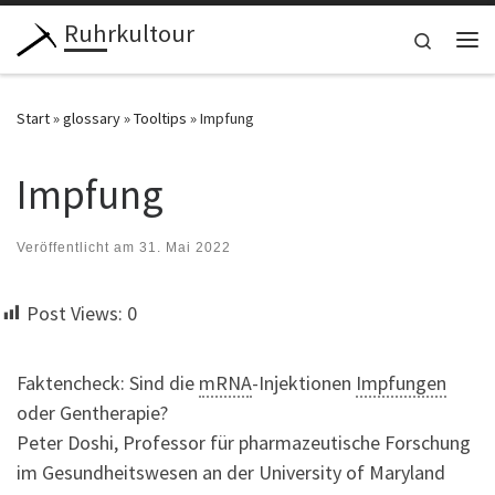
Ruhrkultour
Zum Inhalt springen
Search
Me
Start
»
glossary
»
Tooltips
»
Impfung
Impfung
Veröffentlicht am
31. Mai 2022
Post Views:
0
Faktencheck: Sind die
mRNA
-Injektionen
Impfungen
oder Gentherapie?
Peter Doshi, Professor für pharmazeutische Forschung
im Gesundheitswesen an der University of Maryland