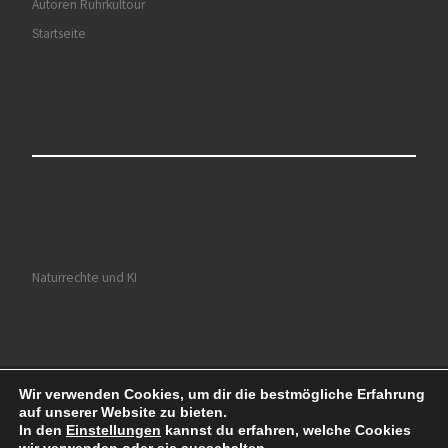
Autoren Ruhrkultour
Startseite
Naturrechte und KI
Wir verwenden Cookies, um dir die bestmögliche Erfahrung
© 2026
Ruhrkultour
– Alle Rechte vorbehalten
auf unserer Website zu bieten.
Präsentiert von
WP
– Entworfen mit dem
Customizr-Theme
In den
Einstellungen
kannst du erfahren, welche Cookies