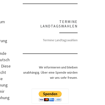
dum
TERMINE
LANDTAGSWAHLEN
rung
Termine Landtagswahlen
ende
Putsch
. Diese
Wir informieren und bleiben
icht
unabhängig. Über eine Spende würden
wir uns sehr freuen.
ie
mmung
mir
rohung