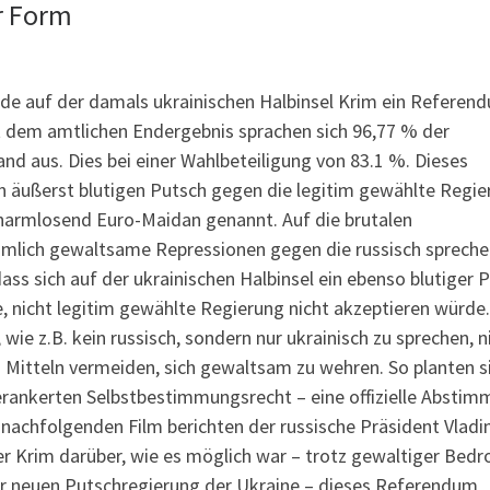
r Form
rde auf der damals ukrainischen Halbinsel Krim ein Referen
t dem amtlichen Endergebnis sprachen sich 96,77 % der
d aus. Dies bei einer Wahlbeteiligung von 83.1 %. Dieses
 äußerst blutigen Putsch gegen die legitim gewählte Regie
rharmlosend Euro-Maidan genannt. Auf die brutalen
mlich gewaltsame Repressionen gegen die russisch sprech
ass sich auf der ukrainischen Halbinsel ein ebenso blutiger 
e, nicht legitim gewählte Regierung nicht akzeptieren würde
wie z.B. kein russisch, sondern nur ukrainisch zu sprechen, n
 Mitteln vermeiden, sich gewaltsam zu wehren. So planten s
rankerten Selbstbestimmungsrecht – eine offizielle Absti
 nachfolgenden Film berichten der russische Präsident Vladi
er Krim darüber, wie es möglich war – trotz gewaltiger Bed
r neuen Putschregierung der Ukraine – dieses Referendum