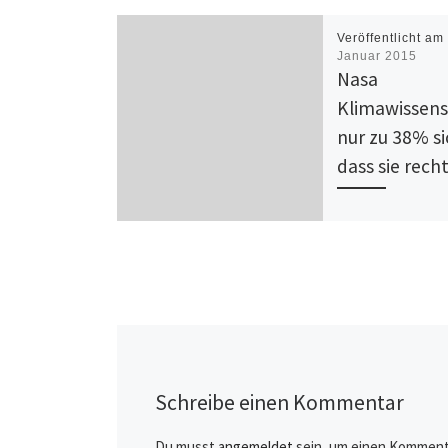
Veröffentlicht a
Januar 2015
Nasa
Klimawissens
nur zu 38% si
dass sie rech
Mit einer Wahrsche
von 38 Prozent wa
wärmste Jahr. Die
Klimaforscher korr
damit am 18.01.201
vorhergehende Be
Wegen […]
Schreibe einen Kommentar
Du musst
angemeldet
sein, um einen Komment