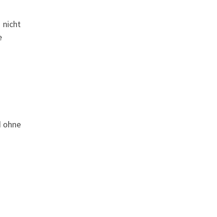
 nicht
e
d ohne