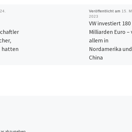
m
24.
Veröffentlicht am
15. M
2023
VW investiert 180
chaftler
Milliarden Euro – 
cher,
allem in
t hatten
Nordamerika und
China
inlichkeit
r 2014 das
Der Volkswagen-Konzer
 Nasa
vermeldet einen positiv
igierten
Jahresabschluss für 202
5 ihre
will allein in den komme
hauptung.
fünf Jahren 180 Milliarde
Euro investieren, berich
„auto […]
ar abzugeben.