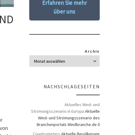
Erfahren Sie mehr
über uns
UND
Archiv
NACHSCHLAGESEITEN
Aktuelles Wind- und
Strömungsszenario in Europa
Aktuelle
Wind- und Strömungsszenario des
r
Branchenportals Windbranche.de 0
 von
Countrymeters
Aktuelle Bevölkerung