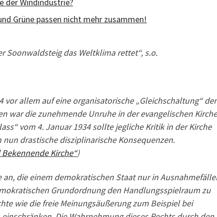
e der Windindustrie?
nd Grüne passen nicht mehr zusammen!
r Soonwaldsteig das Weltklima rettet“, s.o.
4 vor allem auf eine organisatorische „Gleichschaltung“ der
ten war die zunehmende Unruhe in der evangelischen Kirche
s“ vom 4. Januar 1934 sollte jegliche Kritik in der Kirche
nun drastische disziplinarische Konsequenzen.
d Bekennende Kirche“
)
 an, die einem demokratischen Staat nur in Ausnahmefälle
demokratischen Grundordnung den Handlungsspielraum zu
hte wie die freie Meinungsäußerung zum Beispiel bei
n einschränken. Die Wahrnehmung dieses Rechts durch den 