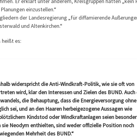
hmen. Er erklärt unter anderem, Kreisgruppen hätten „kein 
 Planungen einzustellen.“
tgliedern der Landesregierung „für diffamierende Äußerunge
terwald und Altenkirchen.“
heißt es:
lb widerspricht die Anti-Windkraft-Politik, wie sie oft von
rtreten wird, klar den Interessen und Zielen des BUND. Auch 
wandels, die Behauptung, dass die Energieversorgung ohn
lich sei, und an den Haaren herbeigezogene Aussagen wie
u plötzlichem Kindstod oder Windkraftanlagen seien besonder
 sie Neodym enthielten, sind weder offizielle Position noch
rwiegenden Mehrheit des BUND.“