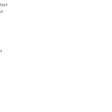
tört
vt
es