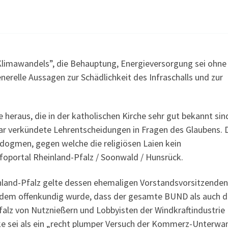
limawandels”, die Behauptung, Energieversorgung sei ohn
enerelle Aussagen zur Schädlichkeit des Infraschalls und zur
eraus, die in der katholischen Kirche sehr gut bekannt sin
bar verkündete Lehrentscheidungen in Fragen des Glaubens. 
nsdogmen, gegen welche die religiösen Laien kein
nfoportal Rheinland-Pfalz / Soonwald / Hunsrück.
land-Pfalz gelte dessen ehemaligen Vorstandsvorsitzenden
hdem offenkundig wurde, dass der gesamte BUND als auch d
alz von Nutznießern und Lob
byisten der Windkraftindustrie
cke sei als ein „recht plumper Versuch der Kommerz-Unterwa