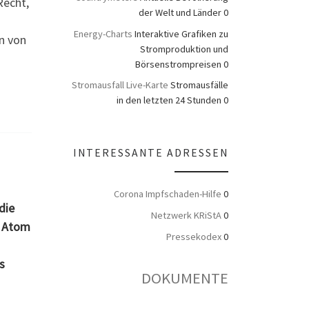
Recht,
der Welt und Länder 0
Energy-Charts
Interaktive Grafiken zu
n von
Stromproduktion und
Börsenstrompreisen 0
Stromausfall Live-Karte
Stromausfälle
in den letzten 24 Stunden 0
INTERESSANTE ADRESSEN
Corona Impfschaden-Hilfe
0
die
Netzwerk KRiStA
0
e Atom
Pressekodex
0
s
DOKUMENTE