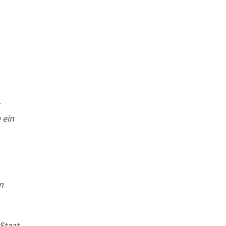
 ein
n
Staat