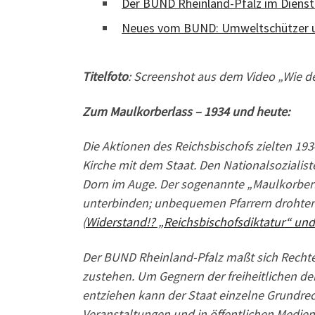
Der BUND Rheinland-Pfalz im Dienst
Neues vom BUND: Umweltschützer u
Titelfoto
: Screenshot aus dem Video „Wie de
Zum Maulkorberlass – 1934 und heute:
Die Aktionen des Reichsbischofs zielten 193
Kirche mit dem Staat. Den Nationalsozialis
Dorn im Auge. Der sogenannte „Maulkorberlas
unterbinden; unbequemen Pfarrern drohten 
(
Widerstand!? „Reichsbischofsdiktatur“ un
Der BUND Rheinland-Pfalz maßt sich Rechte
zustehen. Um Gegnern der freiheitlichen 
entziehen kann der Staat einzelne Grundrec
Veranstaltungen und in öffentlichen Medie