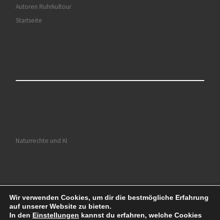
Autoren Ruhrkultour
Startseite
Naturrechte und KI
Wir verwenden Cookies, um dir die bestmögliche Erfahrung
© 2026
Ruhrkultour
– Alle Rechte vorbehalten
auf unserer Website zu bieten.
Präsentiert von
WP
– Entworfen mit dem
Customizr-Theme
In den
Einstellungen
kannst du erfahren, welche Cookies